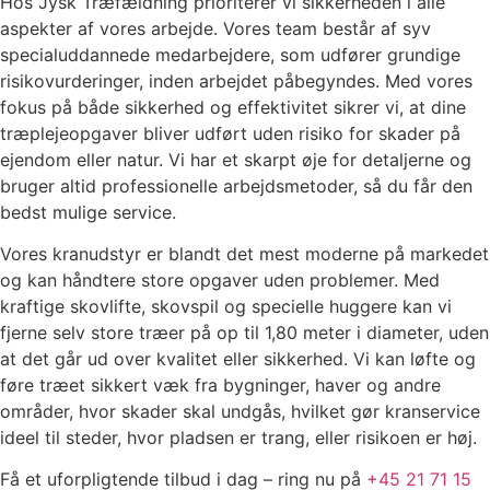
Hos Jysk Træfældning prioriterer vi sikkerheden i alle
aspekter af vores arbejde. Vores team består af syv
specialuddannede medarbejdere, som udfører grundige
risikovurderinger, inden arbejdet påbegyndes. Med vores
fokus på både sikkerhed og effektivitet sikrer vi, at dine
træplejeopgaver bliver udført uden risiko for skader på
ejendom eller natur. Vi har et skarpt øje for detaljerne og
bruger altid professionelle arbejdsmetoder, så du får den
bedst mulige service.
Vores kranudstyr er blandt det mest moderne på markedet
og kan håndtere store opgaver uden problemer. Med
kraftige skovlifte, skovspil og specielle huggere kan vi
fjerne selv store træer på op til 1,80 meter i diameter, uden
at det går ud over kvalitet eller sikkerhed. Vi kan løfte og
føre træet sikkert væk fra bygninger, haver og andre
områder, hvor skader skal undgås, hvilket gør kranservice
ideel til steder, hvor pladsen er trang, eller risikoen er høj.
Få et uforpligtende tilbud i dag – ring nu på
+45 21 71 15