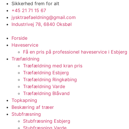
Videre
Sikkerhed frem for alt
til
+45 21 71 15 67
indhold
jysktraefaeldning@gmail.com
Industrivej 78, 6840 Oksbøl
Forside
Haveservice
Få en pris på professionel haveservice i Esbjerg
Træfældning
Træfældning med kran pris
Træfældning Esbjerg
Træfældning Ringkøbing
Træfældning Varde
Træfældning Blåvand
Topkapning
Beskæring af træer
Stubfræsning
Stubfræsning Esbjerg
Stubfræsning Varde