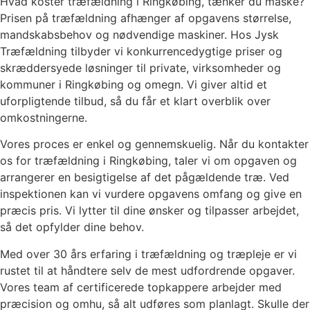
Hvad koster træfældning i Ringkøbing, tænker du måske?
Prisen på træfældning afhænger af opgavens størrelse,
mandskabsbehov og nødvendige maskiner. Hos Jysk
Træfældning tilbyder vi konkurrencedygtige priser og
skræddersyede løsninger til private, virksomheder og
kommuner i Ringkøbing og omegn. Vi giver altid et
uforpligtende tilbud, så du får et klart overblik over
omkostningerne.
Vores proces er enkel og gennemskuelig. Når du kontakter
os for træfældning i Ringkøbing, taler vi om opgaven og
arrangerer en besigtigelse af det pågældende træ. Ved
inspektionen kan vi vurdere opgavens omfang og give en
præcis pris. Vi lytter til dine ønsker og tilpasser arbejdet,
så det opfylder dine behov.
Med over 30 års erfaring i træfældning og træpleje er vi
rustet til at håndtere selv de mest udfordrende opgaver.
Vores team af certificerede topkappere arbejder med
præcision og omhu, så alt udføres som planlagt. Skulle der