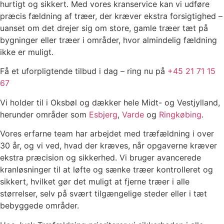
hurtigt og sikkert. Med vores kranservice kan vi udføre
præcis fældning af træer, der kræver ekstra forsigtighed –
uanset om det drejer sig om store, gamle træer tæt på
bygninger eller træer i områder, hvor almindelig fældning
ikke er muligt.
Få et uforpligtende tilbud i dag – ring nu på
+45 21 71 15
67
Vi holder til i Oksbøl og dækker hele Midt- og Vestjylland,
herunder områder som
Esbjerg
,
Varde
og
Ringkøbing
.
Vores erfarne team har arbejdet med træfældning i over
30 år, og vi ved, hvad der kræves, når opgaverne kræver
ekstra præcision og sikkerhed. Vi bruger avancerede
kranløsninger til at løfte og sænke træer kontrolleret og
sikkert, hvilket gør det muligt at fjerne træer i alle
størrelser, selv på svært tilgængelige steder eller i tæt
bebyggede områder.