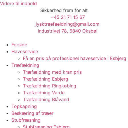
Videre til indhold
Sikkerhed frem for alt
+45 21 71 15 67
jysktraefaeldning@gmail.com
Industrivej 78, 6840 Oksbøl
Forside
Haveservice
Få en pris på professionel haveservice i Esbjerg
Træfældning
Træfældning med kran pris
Træfældning Esbjerg
Træfældning Ringkøbing
Træfældning Varde
Træfældning Blåvand
Topkapning
Beskæring af træer
Stubfræsning
Stubfræsning Esbjerg