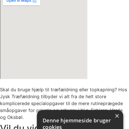
Skal du bruge hjælp til træfældning eller topkapning? Hos
Jysk Træfældning tilbyder vi alt fra de helt store
komplicerede specialopgaver til de mere rutineprægede
småopgaver for private og erhverv i bl.a. Esbjerg, Varde
×
og Oksbøl.
Denne hjemmeside bruger
Vil du vide mere?
cookies