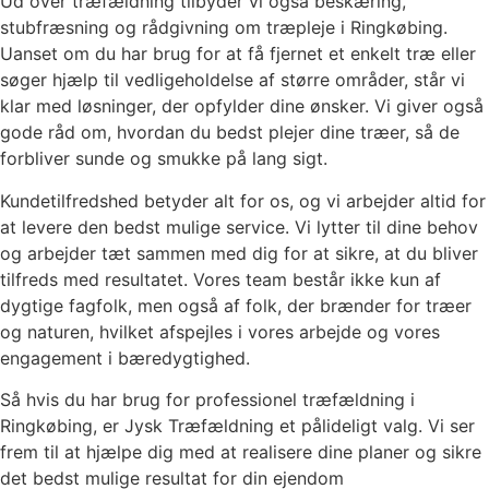
Ud over træfældning tilbyder vi også beskæring,
stubfræsning og rådgivning om træpleje i Ringkøbing.
Uanset om du har brug for at få fjernet et enkelt træ eller
søger hjælp til vedligeholdelse af større områder, står vi
klar med løsninger, der opfylder dine ønsker. Vi giver også
gode råd om, hvordan du bedst plejer dine træer, så de
forbliver sunde og smukke på lang sigt.
Kundetilfredshed betyder alt for os, og vi arbejder altid for
at levere den bedst mulige service. Vi lytter til dine behov
og arbejder tæt sammen med dig for at sikre, at du bliver
tilfreds med resultatet. Vores team består ikke kun af
dygtige fagfolk, men også af folk, der brænder for træer
og naturen, hvilket afspejles i vores arbejde og vores
engagement i bæredygtighed.
Så hvis du har brug for professionel træfældning i
Ringkøbing, er Jysk Træfældning et pålideligt valg. Vi ser
frem til at hjælpe dig med at realisere dine planer og sikre
det bedst mulige resultat for din ejendom